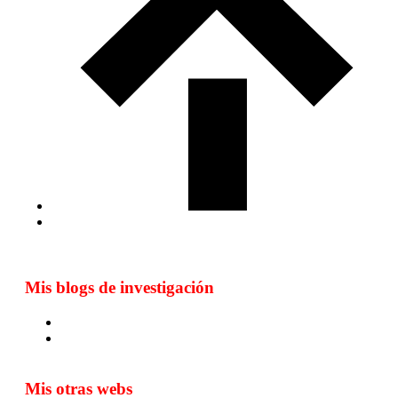
Mis blogs de investigación
Blog de Yuste. On y sème à tout vent
Sur les seuils du traduire. Carnet de recherche sur la
traduction et la paratraduction
Mis otras webs