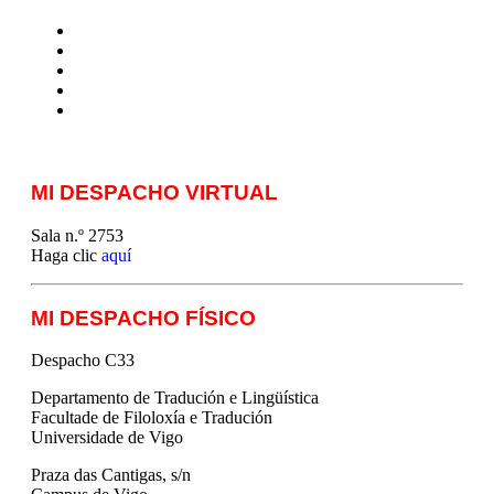
MTCI
ETIV
T&P
techLING2021-UVigo-T&P
ParatradIT
MI DESPACHO VIRTUAL
Sala n.º 2753
Haga clic
aquí
MI DESPACHO FÍSICO
Despacho C33
Departamento de Tradución e Lingüística
Facultade de Filoloxía e Tradución
Universidade de Vigo
Praza das Cantigas, s/n