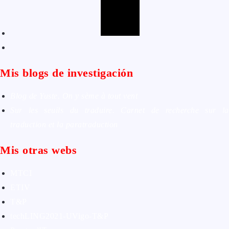
Mis blogs de investigación
Blog de Yuste. On y sème à tout vent
Sur les seuils du traduire. Carnet de recherche sur la
traduction et la paratraduction
Mis otras webs
MTCI
ETIV
T&P
techLING2021-UVigo-T&P