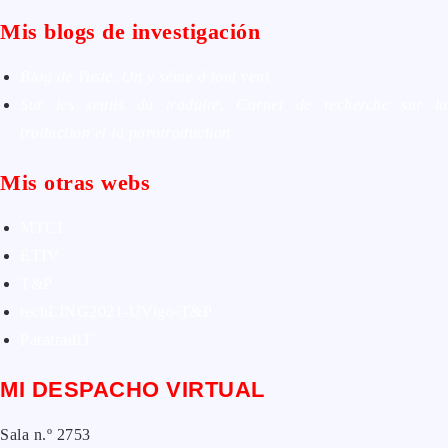
Mis blogs de investigación
Blog de Yuste. On y sème à tout vent
Sur les seuils du traduire. Carnet de recherche sur la
traduction et la paratraduction
Mis otras webs
MTCI
ETIV
T&P
techLING2021-UVigo-T&P
ParatradIT
MI DESPACHO VIRTUAL
Sala n.º 2753