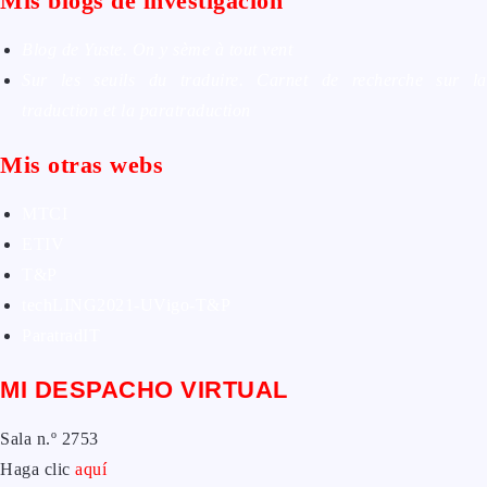
Mis blogs de investigación
Blog de Yuste. On y sème à tout vent
Sur les seuils du traduire. Carnet de recherche sur la
traduction et la paratraduction
Mis otras webs
MTCI
ETIV
T&P
techLING2021-UVigo-T&P
ParatradIT
MI DESPACHO VIRTUAL
Sala n.º 2753
Haga clic
aquí