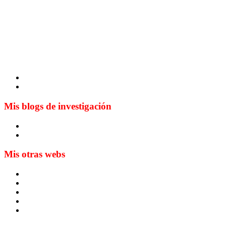
Mis blogs de investigación
Blog de Yuste. On y sème à tout vent
Sur les seuils du traduire. Carnet de recherche sur la traductio
Mis otras webs
MTCI
ETIV
T&P
techLING2021-UVigo-T&P
ParatradIT