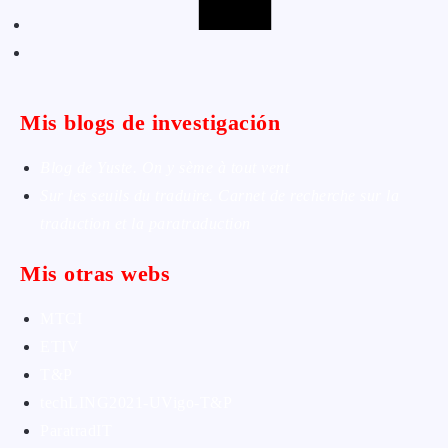
Mis blogs de investigación
Blog de Yuste. On y sème à tout vent
Sur les seuils du traduire. Carnet de recherche sur la
traduction et la paratraduction
Mis otras webs
MTCI
ETIV
T&P
techLING2021-UVigo-T&P
ParatradIT