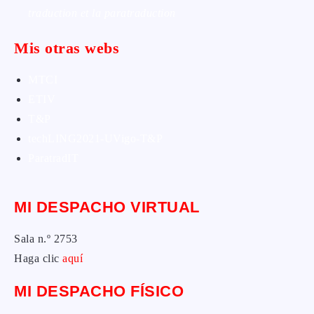
traduction et la paratraduction
Mis otras webs
MTCI
ETIV
T&P
techLING2021-UVigo-T&P
ParatradIT
MI DESPACHO VIRTUAL
Sala n.º 2753
Haga clic
aquí
MI DESPACHO FÍSICO