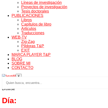
Líneas de investigación
Proyectos de investigación
Tesis doctorales
PUBLICACIONES
Libros
Capítulos de libro
Artículos
Traducciones
WEB-TV
Zig-Zag
Píldoras T&P
EXIT
MARCA PLAYER T&P
BLOG
SOBRE MI
CONTACTO
X
Browse
Día: