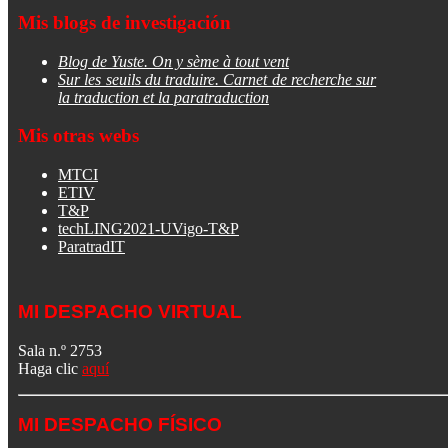
Mis blogs de investigación
Blog de Yuste. On y sème à tout vent
Sur les seuils du traduire. Carnet de recherche sur
la traduction et la paratraduction
Mis otras webs
MTCI
ETIV
T&P
techLING2021-UVigo-T&P
ParatradIT
MI DESPACHO VIRTUAL
Sala n.º 2753
Haga clic
aquí
MI DESPACHO FÍSICO