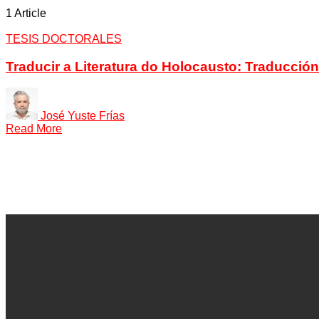
1 Article
TESIS DOCTORALES
Traducir a Literatura do Holocausto: Traducci
José Yuste Frías
Read More