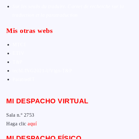
Sur les seuils du traduire. Carnet de recherche sur la
traduction et la paratraduction
Mis otras webs
MTCI
ETIV
T&P
techLING2021-UVigo-T&P
ParatradIT
MI DESPACHO VIRTUAL
Sala n.º 2753
Haga clic
aquí
MI DESPACHO FÍSICO