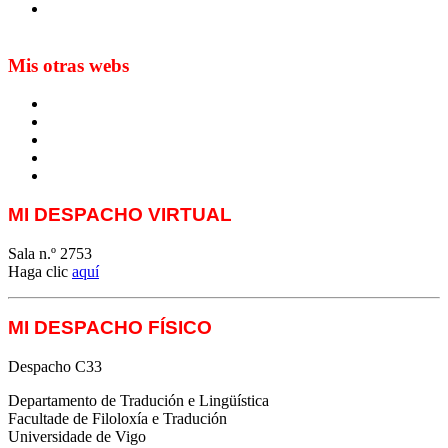
Sur les seuils du traduire. Carnet de recherche sur la
traduction et la paratraduction
Mis otras webs
MTCI
ETIV
T&P
techLING2021-UVigo-T&P
ParatradIT
MI DESPACHO VIRTUAL
Sala n.º 2753
Haga clic
aquí
MI DESPACHO FÍSICO
Despacho C33
Departamento de Tradución e Lingüística
Facultade de Filoloxía e Tradución
Universidade de Vigo