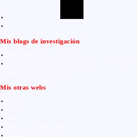
Mis blogs de investigación
Blog de Yuste. On y sème à tout vent
Sur les seuils du traduire. Carnet de recherche sur la
traduction et la paratraduction
Mis otras webs
MTCI
ETIV
T&P
techLING2021-UVigo-T&P
ParatradIT