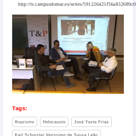
http://tv.campusdomar.es/series/591226421f56a832689c
Tags:
#nazismo
Holocausto
José Yuste Frías
Karl Schurster Verissimo de Sousa Leão