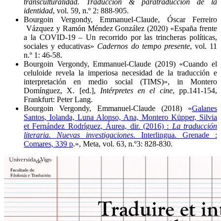
transculturalidad. Traducción & paratraducción de la
identidad
, vol. 59, n.º 2: 888-905.
Bourgoin Vergondy, Emmanuel-Claude, Óscar Ferreiro
Vázquez y Ramón Méndez González (2020) «España frente
a la COVID-19 – Un recorrido por las trincheras políticas,
sociales y educativas»
Cadernos do tempo presente
, vol. 11
n.º 1: 46-58.
Bourgoin Vergondy, Emmanuel-Claude (2019) «Cuando el
celuloide revela la imperiosa necesidad de la traducción e
interpretación en medio social (TIMS)», in Montero
Domínguez, X. [ed.],
Intérpretes en el cine
, pp.141-154,
Frankfurt: Peter Lang.
Bourgoin Vergondy, Emmanuel-Claude (2018) «
Galanes
Santos, Iolanda, Luna Alonso, Ana, Montero Küpper, Silvia
et Fernández Rodríguez, Áurea, dir. (2016) :
La traducción
literaria. Nuevas investigaciones
. Interlingua. Grenade :
Comares, 339 p
.», Meta, vol. 63, n.º3: 828-830.