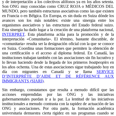
y de interpretación a los colectivos alófonos ya en los años setenta.
Son ONG muy conocidas como CRUZ ROJA o MÉDICOS DEL
MUNDO, pero también estructuras asociativas como las que existen
en Francia o en Bélgica. En Europa, es sin duda en Suiza dónde los
avances son los más notables: existe una sinergia entre los
organismos asociativos y las estructuras del Estado federal suizo.
Esta sinergia ha dado lugar a la creación de una plataforma nacional,
INTERPRET
. Esta plataforma actúa para la promoción y de la
interpretación «Comunitaria». El término, bastante discutible, de
«comunitaria» resulta ser la designación oficial con la que se conoce
en Suiza. Coordina unas formaciones que permiten la obtención de
una certificación o el acceso al diploma federal. En Canadá, las
instituciones trabajan también con las asociaciones sin fin lucrativo y
lo llevan haciendo desde la llegada de los primeros
boatpeoples
en
los años ochenta. Una de estas asociaciones sigue trabajando hoy en
día con migrantes en Canadá y se llama
SERVICE
D’INTERPRÈTE D’AIDE ET DE RÉFÉRENCE AUX
IMMIGRANTS (SIARI)
.
Sin embargo, constatamos que resulta a menudo difícil que las
acciones emprendidas por las ONG y las iniciativas
gubernamentales puedan ir a la par. La lentitud de las iniciativas
institucionales a menudo contrasta con la rapidez de actuación de las
ONG y asociaciones. Por otra parte, la formación académica
universitaria demuestra cierta rigidez en sus programas cuando se