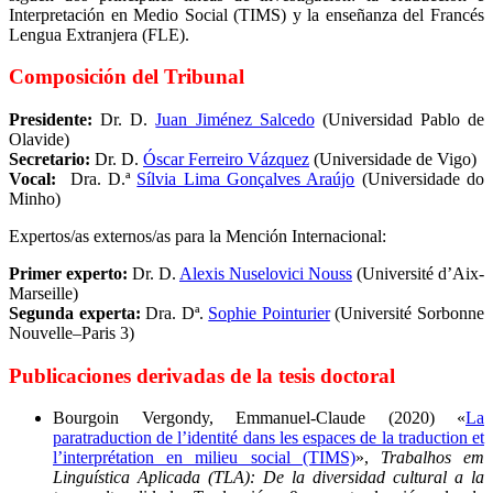
Interpretación en Medio Social (TIMS) y la enseñanza del Francés
Lengua Extranjera (FLE).
Composición del Tribunal
Presidente:
Dr. D.
Juan Jiménez Salcedo
(Universidad Pablo de
Olavide)
Secretario:
Dr. D.
Óscar Ferreiro Vázquez
(Universidade de Vigo)
Vocal:
Dra. D.ª
Sílvia Lima Gonçalves Araújo
(Universidade do
Minho)
Expertos/as externos/as para la Mención Internacional:
Primer experto:
Dr. D.
Alexis Nuselovici Nouss
(Université d’Aix-
Marseille)
Segunda experta:
Dra. Dª.
Sophie Pointurier
(Université Sorbonne
Nouvelle–Paris 3)
Publicaciones derivadas de la tesis doctoral
Bourgoin Vergondy, Emmanuel-Claude (2020) «
La
paratraduction de l’identité dans les espaces de la traduction et
l’interprétation en milieu social (TIMS)
»,
Trabalhos em
Linguística Aplicada (TLA): De la diversidad cultural a la