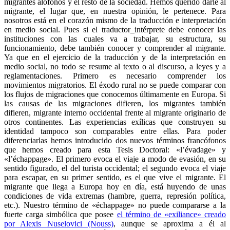
migrantes alófonos y el resto de la sociedad. Hemos querido darle al
migrante, el lugar que, en nuestra opinión, le pertenece. Para
nosotros está en el corazón mismo de la traducción e interpretación
en medio social. Pues si el traductor_intérprete debe conocer las
instituciones con las cuales va a trabajar, su estructura, su
funcionamiento, debe también conocer y comprender al migrante.
Ya que en el ejercicio de la traducción y de la interpretación en
medio social, no todo se resume al texto o al discurso, a leyes y a
reglamentaciones. Primero es necesario comprender los
movimientos migratorios. El éxodo rural no se puede comparar con
los flujos de migraciones que conocemos últimamente en Europa. Si
las causas de las migraciones difieren, los migrantes también
difieren, migrante interno occidental frente al migrante originario de
otros continentes. Las experiencias exílicas que construyen su
identidad tampoco son comparables entre ellas. Para poder
diferenciarlas hemos introducido dos nuevos términos francófonos
que hemos creado para esta Tesis Doctoral: «l’évadage» y
«l’échappage». El primero evoca el viaje a modo de evasión, en su
sentido figurado, el del turista occidental; el segundo evoca el viaje
para escapar, en su primer sentido, es el que vive el migrante. El
migrante que llega a Europa hoy en día, está huyendo de unas
condiciones de vida extremas (hambre, guerra, represión política,
etc.). Nuestro término de «échappage» no puede compararse a la
fuerte carga simbólica que posee
el término de «exiliance» creado
por Alexis Nuselovici (Nouss)
, aunque se aproxima a él al