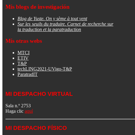
Mis blogs de investigación
Blog de Yuste. On y sème à tout vent
Sur les seuils du traduire. Carnet de recherche sur
la traduction et la paratraduction
Mis otras webs
MTCI
ETIV
T&P
techLING2021-UVigo-T&P
ParatradIT
MI DESPACHO VIRTUAL
Sala n.º 2753
Haga clic
aquí
MI DESPACHO FÍSICO