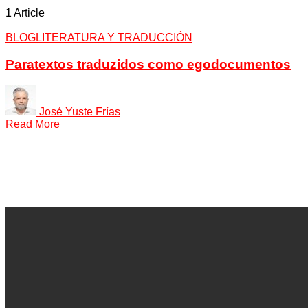
1 Article
BLOG
LITERATURA Y TRADUCCIÓN
Paratextos traduzidos como egodocumentos
José Yuste Frías
Read More