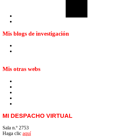
Mis blogs de investigación
Blog de Yuste. On y sème à tout vent
Sur les seuils du traduire. Carnet de recherche sur la
traduction et la paratraduction
Mis otras webs
MTCI
ETIV
T&P
techLING2021-UVigo-T&P
ParatradIT
MI DESPACHO VIRTUAL
Sala n.º 2753
Haga clic
aquí