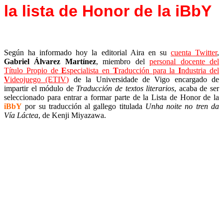
la lista de Honor de la iBbY
Según ha informado hoy la editorial Aira en su
cuenta Twitter
,
Gabriel Álvarez Martínez
, miembro del
personal docente del
Título Propio de
E
specialista en
T
raducción
para
la
I
ndustria del
V
ideojuego (ETIV)
de la Universidade de Vigo encargado de
impartir el módulo de
Traducción de textos literarios
, acaba de ser
seleccionado para entrar a formar parte de la Lista de Honor de la
iBbY
por su traducción al gallego titulada
Unha noite no tren da
Vía Láctea
, de Kenji Miyazawa.