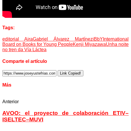
Tags:
editorial Aira
Gabriel Álvarez Martínez
iBbY
International
Board on Books for Young People
Kenji Miyazawa
Unha noite
no tren da Vía Láctea
Comparte el artículo
Link Copied!
Más
Anterior
AVOO: el proyecto de colaboración ETIV–
ISELTEC–MUVI