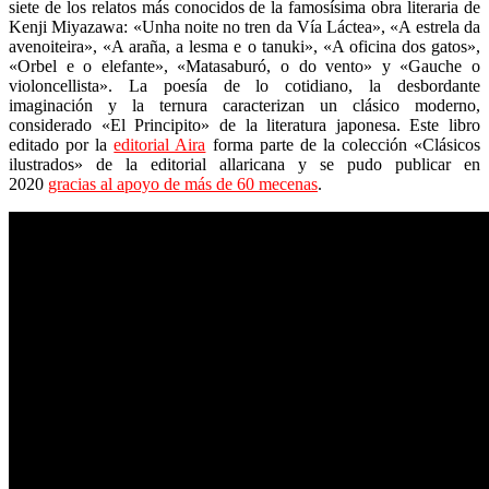
siete de los relatos más conocidos de la famosísima obra literaria de
Kenji Miyazawa: «Unha noite no tren da Vía Láctea», «A estrela da
avenoiteira», «A araña, a lesma e o tanuki», «A oficina dos gatos»,
«Orbel e o elefante», «Matasaburó, o do vento» y «Gauche o
violoncellista». La poesía de lo cotidiano, la desbordante
imaginación y la ternura caracterizan un clásico moderno,
considerado «El Principito» de la literatura japonesa. Este libro
editado por la
editorial Aira
forma parte de la colección «Clásicos
ilustrados» de la editorial allaricana y se pudo publicar en
2020
gracias al apoyo de más de 60 mecenas
.