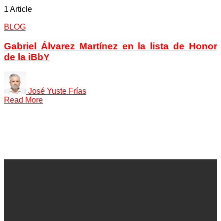
1 Article
BLOG
Gabriel Álvarez Martínez en la lista de Honor
de la iBbY
José Yuste Frías
Read More