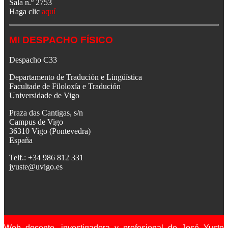
Sala n.º 2753
Haga clic
aquí
MI DESPACHO FÍSICO
Despacho C33
Departamento de Tradución e Lingüística
Facultade de Filoloxía e Tradución
Universidade de Vigo
Praza das Cantigas, s/n
Campus de Vigo
36310 Vigo (Pontevedra)
España
Telf.: +34 986 812 331
jyuste@uvigo.es
Web docente, investigadora y profesional de José Yuste