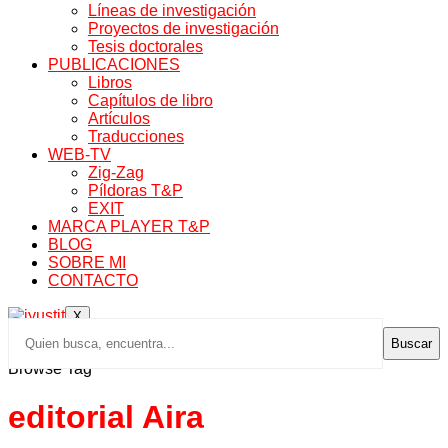
Líneas de investigación
Proyectos de investigación
Tesis doctorales
PUBLICACIONES
Libros
Capítulos de libro
Artículos
Traducciones
WEB-TV
Zig-Zag
Píldoras T&P
EXIT
MARCA PLAYER T&P
BLOG
SOBRE MI
CONTACTO
X
Buscar
Browse Tag
editorial Aira