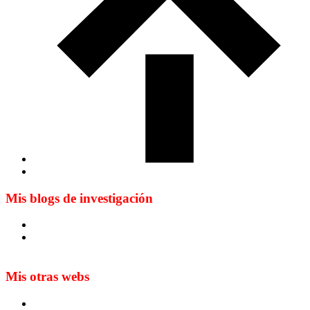
Mis blogs de investigación
Blog de Yuste. On y sème à tout vent
Sur les seuils du traduire. Carnet de recherche sur la
traduction et la paratraduction
Mis otras webs
MTCI