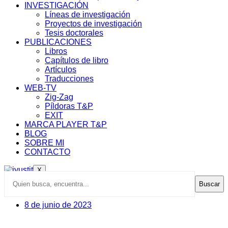
INVESTIGACIÓN
Líneas de investigación
Proyectos de investigación
Tesis doctorales
PUBLICACIONES
Libros
Capítulos de libro
Artículos
Traducciones
WEB-TV
Zig-Zag
Píldoras T&P
EXIT
MARCA PLAYER T&P
BLOG
SOBRE MI
CONTACTO
X
Buscar
8 de junio de 2023