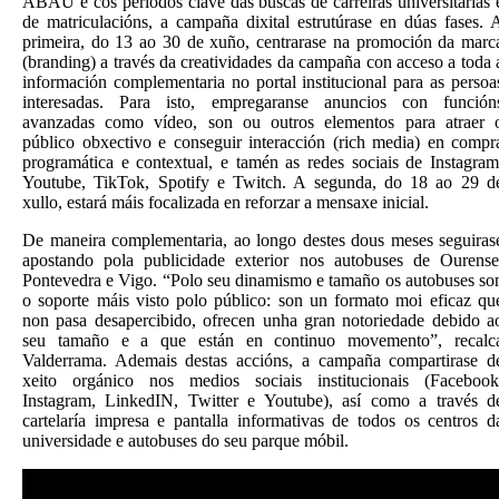
ABAU e cos períodos clave das buscas de carreiras universitarias 
de matriculacións, a campaña dixital estrutúrase en dúas fases. 
primeira, do 13 ao 30 de xuño, centrarase na promoción da marc
(branding) a través da creatividades da campaña con acceso a toda 
información complementaria no portal institucional para as persoa
interesadas. Para isto, empregaranse anuncios con función
avanzadas como vídeo, son ou outros elementos para atraer 
público obxectivo e conseguir interacción (rich media) en compr
programática e contextual, e tamén as redes sociais de Instagram
Youtube, TikTok, Spotify e Twitch. A segunda, do 18 ao 29 d
xullo, estará máis focalizada en reforzar a mensaxe inicial.
De maneira complementaria, ao longo destes dous meses seguiras
apostando pola publicidade exterior nos autobuses de Ourense
Pontevedra e Vigo. “Polo seu dinamismo e tamaño os autobuses so
o soporte máis visto polo público: son un formato moi eficaz qu
non pasa desapercibido, ofrecen unha gran notoriedade debido a
seu tamaño e a que están en continuo movemento”, recalc
Valderrama. Ademais destas accións, a campaña compartirase d
xeito orgánico nos medios sociais institucionais (Facebook
Instagram, LinkedIN, Twitter e Youtube), así como a través d
cartelaría impresa e pantalla informativas de todos os centros d
universidade e autobuses do seu parque móbil.