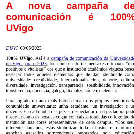
A nova campaña d
comunicación é 100
UVigo
DUVI
08/06/2023
100% UVigo
. Así é a
campaña de comunicación da Universidad
de Vigo para o 2023
, toda unha serie de mensaxes e imaxes “mo
positivos e vitalistas” cos que a institución académica viguesa busc
destacar todos aqueles elementos que lle dan identidade com
universidade: creatividade, internacionalización, deporte, cultura
diversidade, investigación, transparencia, sostibilidade, innovación
transferencia, docencia, galego, dixitalización e excelencia.
Para logralo un ano máis botouse man dos propios membros d
comunidade universitaria: unha estudante, un investigador e u
docente. En cada unha das pezas o espectador ou espectadora pod
observar como as persoas xogan con caixas rotuladas co logotipo d
institución nas cores representativas de cada campus. “Cos seu
diferentes tamaños, estas simbolizan toda a ilusión e o futuro 
agochan agasallos sorprendentes outorgados pola educación