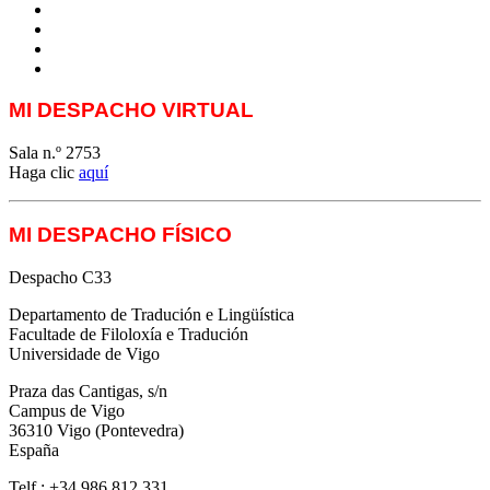
ETIV
T&P
techLING2021-UVigo-T&P
ParatradIT
MI DESPACHO VIRTUAL
Sala n.º 2753
Haga clic
aquí
MI DESPACHO FÍSICO
Despacho C33
Departamento de Tradución e Lingüística
Facultade de Filoloxía e Tradución
Universidade de Vigo
Praza das Cantigas, s/n
Campus de Vigo
36310 Vigo (Pontevedra)
España
Telf.: +34 986 812 331