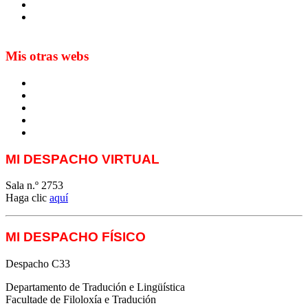
Blog de Yuste. On y sème à tout vent
Sur les seuils du traduire. Carnet de recherche sur la
traduction et la paratraduction
Mis otras webs
MTCI
ETIV
T&P
techLING2021-UVigo-T&P
ParatradIT
MI DESPACHO VIRTUAL
Sala n.º 2753
Haga clic
aquí
MI DESPACHO FÍSICO
Despacho C33
Departamento de Tradución e Lingüística
Facultade de Filoloxía e Tradución