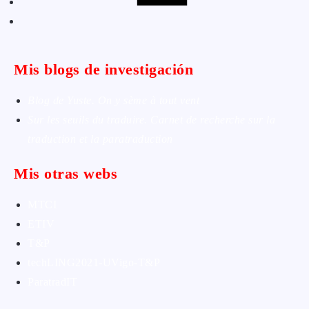
Mis blogs de investigación
Blog de Yuste. On y sème à tout vent
Sur les seuils du traduire. Carnet de recherche sur la
traduction et la paratraduction
Mis otras webs
MTCI
ETIV
T&P
techLING2021-UVigo-T&P
ParatradIT