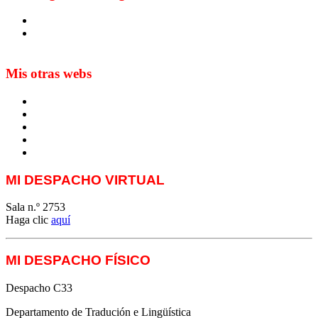
Blog de Yuste. On y sème à tout vent
Sur les seuils du traduire. Carnet de recherche sur la
traduction et la paratraduction
Mis otras webs
MTCI
ETIV
T&P
techLING2021-UVigo-T&P
ParatradIT
MI DESPACHO VIRTUAL
Sala n.º 2753
Haga clic
aquí
MI DESPACHO FÍSICO
Despacho C33
Departamento de Tradución e Lingüística