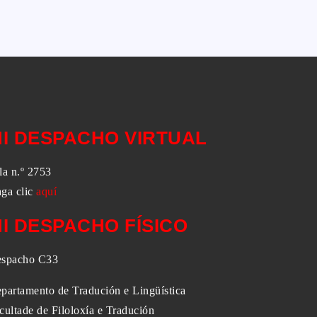
I DESPACHO VIRTUAL
la n.º 2753
ga clic
aquí
I DESPACHO FÍSICO
spacho C33
partamento de Tradución e Lingüística
cultade de Filoloxía e Tradución