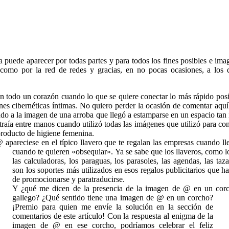
a puede aparecer por todas partes y para todos los fines posibles e ima
 como por la red de redes y gracias, en no pocas ocasiones, a los d
 todo un corazón cuando lo que se quiere conectar lo más rápido posibl
ones cibernéticas íntimas. No quiero perder la ocasión de comentar aqu
do a la imagen de una arroba que llegó a estamparse en un espacio ta
raía entre manos cuando utilizó todas las imágenes que utilizó para co
 producto de higiene femenina.
apareciese en el típico llavero que te regalan las empresas cuando lle
cuando te quieren «obsequiar».
Ya se sabe que los llaveros, como l
las calculadoras, los paraguas, los parasoles, las agendas, las taz
son los soportes más utilizados en esos regalos publicitarios que h
de promocionarse y paratraducirse.
Y ¿qué me dicen de la presencia de la imagen de @ en un corc
gallego? ¿Qué sentido tiene una imagen de @ en un corcho?
¡Premio para quien me envíe la solución en la sección de
comentarios de este artículo! Con la respuesta al enigma de la
imagen de @ en ese corcho, podríamos celebrar el feliz