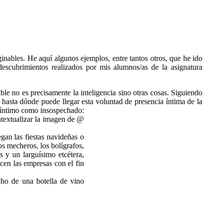
ginables. He aquí algunos ejemplos, entre tantos otros, que he ido
escubrimientos realizados por mis alumnos/as de la asignatura
e no es precisamente la inteligencia sino otras cosas.
Siguiendo
í hasta dónde puede llegar esta voluntad de presencia íntima de la
n íntimo como insospechado:
ntextualizar la imagen de @
gan las fiestas navideñas o
os mecheros, los bolígrafos,
as y un larguísimo etcétera,
acen las empresas con el fin
ho de una botella de vino