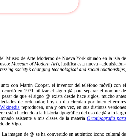
Buscar
o del Museo de Arte Moderno de Nueva York situado en la isla de
museo:
Museum of Modern Art
), justifica esta nueva «adquisición»
ressing society’s changing technological and social relationships,
junto con Martin Cooper, el inventor del teléfono móvil) con el
le ocurrió en 1971 utilizar el signo @ para separar el nombre de
 A pesar de que el signo @ exista desde hace siglos, mucho antes
 teclados de ordenador, hoy en día circulan por Internet errores
o
Wikipedia
reproducen, una y otra vez, en sus distintas versiones
or están haciendo a la historia tipográfica del uso de @ a lo largo
umnado asistente a mis clases de la materia
Ortotipografia para
ade de Vigo.
. La imagen de @ se ha convertido en auténtico icono cultural de