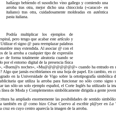
hallazgo bebiendo el susodicho vino gallego y comiendo una
arroba tras otra, mejor dicho una chiocciola («caracol» en
italiano) tras otra, cuidadosamente moldeadas en auténtica
pasta italiana.
Podría multiplicar los ejemplos de
spiral, pero tengo que acabar este artículo y
 Utilizar el signo @ para reemplazar palabras
ostumbre muy extendida. Al asociar @ con el
os de la arroba a cualquier tipo de expresión
 «a» de forma totalmente aleatoria cuando se
o por el entorno digital de la presencia física
@@@», «Buen@s noches», «Mu@@@@@@@@» cuando ha entrado en un cha
e? Algo que jamás escribiríamos en una hoja de papel.
En cambio, en co
rado en la Universidade de Vigo sobre la ortotipografía simbólica de 
ublicitaria que utiliza la arroba para funcionar no sólo como signo
itar tan sólo un solo ejemplo español, el Corte Inglés ha utilizado l
 línea de Moda y Complementos simbólicamente dirigida a gente joven,
itura ha ampliado enormemente las posibilidades de sentido simbólico 
erta también en @ como hizo César Cuervo al escribir pl@yer en
La 
a cruz en cuyo centro aparecía la imagen de la arroba.