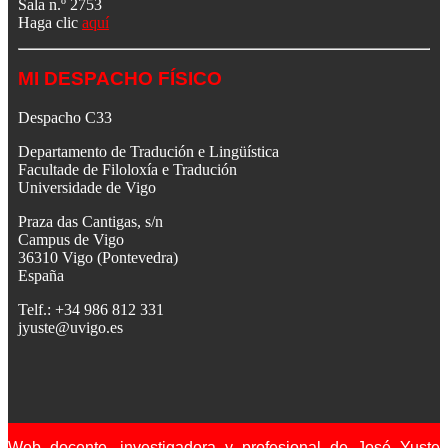
Sala n.º 2753
Haga clic
aquí
MI DESPACHO FÍSICO
Despacho C33
Departamento de Tradución e Lingüística
Facultade de Filoloxía e Tradución
Universidade de Vigo
Praza das Cantigas, s/n
Campus de Vigo
36310 Vigo (Pontevedra)
España
Telf.: +34 986 812 331
jyuste@uvigo.es
Web docente, investigadora y profesional de José Yuste