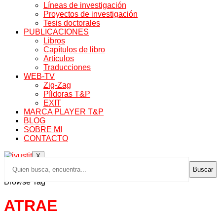
Líneas de investigación
Proyectos de investigación
Tesis doctorales
PUBLICACIONES
Libros
Capítulos de libro
Artículos
Traducciones
WEB-TV
Zig-Zag
Píldoras T&P
EXIT
MARCA PLAYER T&P
BLOG
SOBRE MI
CONTACTO
X
Buscar
Browse Tag
ATRAE