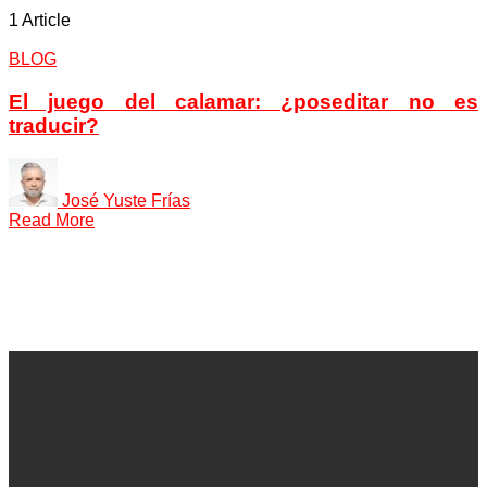
1 Article
BLOG
El juego del calamar: ¿poseditar no es
traducir?
José Yuste Frías
Read More