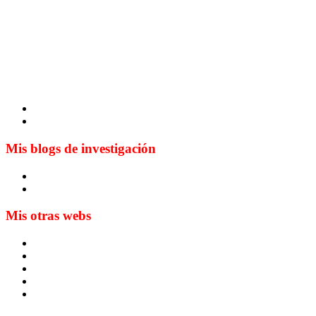
Mis blogs de investigación
Blog de Yuste. On y sème à tout vent
Sur les seuils du traduire. Carnet de recherche sur la traductio
Mis otras webs
MTCI
ETIV
T&P
techLING2021-UVigo-T&P
ParatradIT