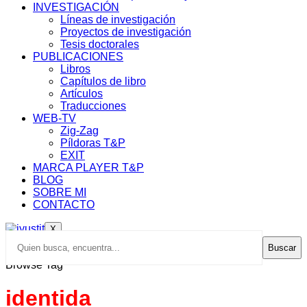
INVESTIGACIÓN
Líneas de investigación
Proyectos de investigación
Tesis doctorales
PUBLICACIONES
Libros
Capítulos de libro
Artículos
Traducciones
WEB-TV
Zig-Zag
Píldoras T&P
EXIT
MARCA PLAYER T&P
BLOG
SOBRE MI
CONTACTO
X
Buscar
Browse Tag
identida