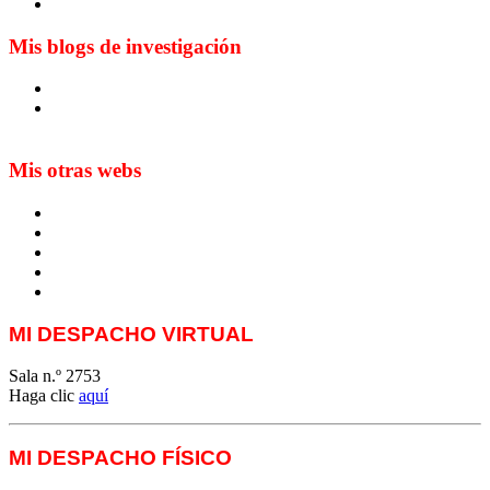
Mis blogs de investigación
Blog de Yuste. On y sème à tout vent
Sur les seuils du traduire. Carnet de recherche sur la
traduction et la paratraduction
Mis otras webs
MTCI
ETIV
T&P
techLING2021-UVigo-T&P
ParatradIT
MI DESPACHO VIRTUAL
Sala n.º 2753
Haga clic
aquí
MI DESPACHO FÍSICO