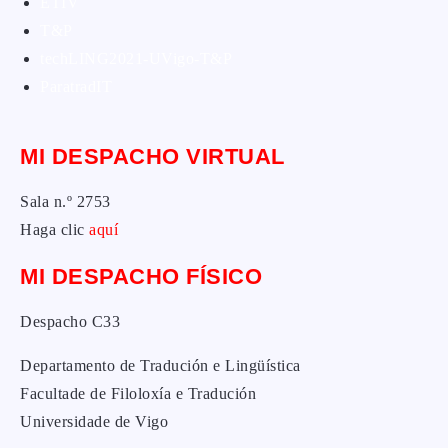
ETIV
T&P
techLING2021-UVigo-T&P
ParatradIT
MI DESPACHO VIRTUAL
Sala n.º 2753
Haga clic
aquí
MI DESPACHO FÍSICO
Despacho C33
Departamento de Tradución e Lingüística
Facultade de Filoloxía e Tradución
Universidade de Vigo