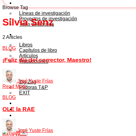
INVESTIGACIÓN
Browse Tag
Líneas de investigación
Proyectos de investigación
Silvia Senz
Tesis doctorales
PUBLICACIONES
2 Articles
Libros
BLOG
Capítulos de libro
Artículos
¡Feliz día del corrector, Maestro!
Traducciones
WEB-TV
José Yuste Frías
Zig-Zag
Read More
Píldoras T&P
EXIT
BLOG
MARCA PLAYER T&P
OLE la RAE
BLOG
SOBRE MI
CONTACTO
José Yuste Frías
X
Read More