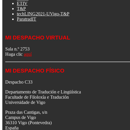
ETIV
T&P
techLING2021-UVigo-T&P
ParatradIT
MI DESPACHO VIRTUAL
Sala n.º 2753
Haga clic
aquí
MI DESPACHO FÍSICO
Despacho C33
Departamento de Tradución e Lingüística
Facultade de Filoloxía e Tradución
Universidade de Vigo
Praza das Cantigas, s/n
Campus de Vigo
36310 Vigo (Pontevedra)
España