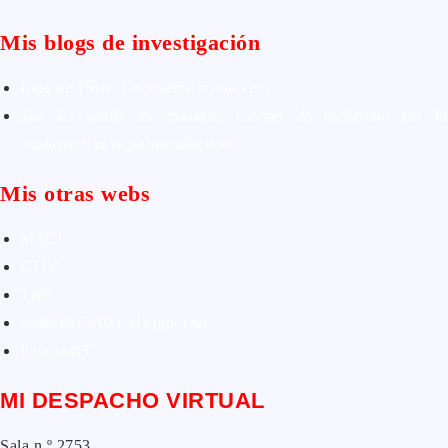
Mis blogs de investigación
Blog de Yuste. On y sème à tout vent
Sur les seuils du traduire. Carnet de recherche sur la
traduction et la paratraduction
Mis otras webs
MTCI
ETIV
T&P
techLING2021-UVigo-T&P
ParatradIT
MI DESPACHO VIRTUAL
Sala n.º 2753