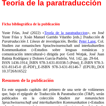
Teoría de la paratraducción
Ficha bibliográfica de la publicación
Yuste Frías, José (2022) «
Teoría de la paratraduccion
», en José
Yuste Frías y Xoán Manuel Garrido Vilariño [eds.]
Traducción &
Paratraducción I. Líneas de investigación
, Berlín:
Peter Lang
, Col.
Studien zur romanischen Sprachwissenschaft und interkulturellen
Kommunikation («Estudios sobre lenguas románicas y
comunicación intercultural») dirigida por Gerd Wotjak, José Juan
Batista Rodríguez y Dolores García-Padrón, Vol. 142, pp. 29-64.
ISSN 1436-1914_ISBN 978-3-631-81038-5 (Print)_E-ISBN 978-3-
631-81145-0 (E-PDF)_E-ISBN 978-3-631-81146-7 (EPUB)_DOI
10.3726/b16522
Resumen de la publicación
En este segundo capítulo del primero de una serie de volúmenes
que, bajo el epígrafe de Traducción & Paratraducción (T&P), serán
publicados en la colección
Studien zur romanischen
Sprachwissenschaft und interkulturellen Kommunikation
(«Estudios