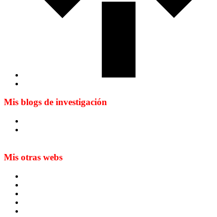
Mis blogs de investigación
Blog de Yuste. On y sème à tout vent
Sur les seuils du traduire. Carnet de recherche sur la
traduction et la paratraduction
Mis otras webs
MTCI
ETIV
T&P
techLING2021-UVigo-T&P
ParatradIT