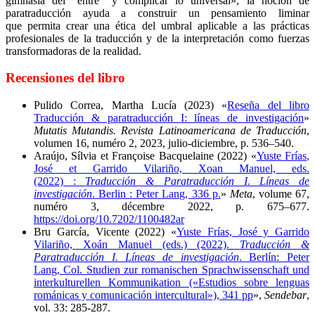
gimnasia del “entre” y complicar lo universal», la noción de
paratraducción ayuda a construir un pensamiento liminar
que permita crear una ética del umbral aplicable a las prácticas
profesionales de la traducción y de la interpretación como fuerzas
transformadoras de la realidad.
Recensiones del libro
Pulido Correa, Martha Lucía (2023) «
Reseña del libro
Traducción & paratraducción I: líneas de investigación
»
Mutatis Mutandis. Revista Latinoamericana de Traducción
,
volumen 16, numéro 2, 2023, julio-diciembre, p. 536–540.
Araújo, Sílvia et Françoise Bacquelaine (2022) «
Yuste Frías
,
José et
Garrido Vilariño,
Xoan Manuel, eds.
(2022)
:
Traducción & Paratraducción I. Líneas de
investigación
.
Berlin : Peter Lang, 336 p.
»
Meta
, volume 67,
numéro 3, décembre 2022, p. 675–677.
https://doi.org/10.7202/1100482ar
Bru García, Vicente (2022) «
Yuste Frías, José y Garrido
Vilariño, Xoán Manuel (eds.) (2022).
Traducción &
Paratraducción I. Líneas de investigación
. Berlín: Peter
Lang, Col. Studien zur romanischen Sprachwissenschaft und
interkulturellen Kommunikation («Estudios sobre lenguas
románicas y comunicación intercultural»), 341 pp
»,
Sendebar
,
vol. 33: 285-287.