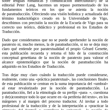
sobre lenguas románicas y comunicación intercultural») de la
editorial Peter Lang, hacemos un repaso pormenorizado de los
fundamentos teóricos en los que se asienta la noción
de paratraducción. Ofreciendo una visión holística y actualizada del
término traductológico creado en la Universidade de Vigo,
describimos con precisión la noción de la Escuela de Vigo para su
correcto uso teórico, didáctico y profesional en los Estudios de
Traducción.
Dado que consideramos que no se puede aprehender la noción de
paratexto ni, mucho menos, la de paratraducción, si no se deja muy
claro qué entiende por paratextualidad el propio Gérard Genette,
esta publicación recuerda y retoma el hilo de la construcción
conceptual genettiana de la noción de paratexto para valorar el
alcance epistemológico que la noción de paratraducción ha
adquirido en los Estudios de Traducción.
Tras dejar muy claro cuándo la traducción puede considerarse,
realmente, como una «práctica paratextual», las conclusiones finales
de esta publicación se centran en la suma importancia del «umbral»
al estar revalorizado por la noción de paratraducción. La
paratraducción, fiel a la etimología de su prefijo «para- », cuestiona
y de(s)construye todo lo que ocurre en «la periferia del texto», en los
márgenes y al margen del proceso traductor. Al invitar a todo
profesional de la traducción y de la interpretación a «practicar la