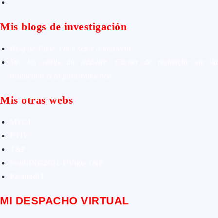
Mis blogs de investigación
Blog de Yuste. On y sème à tout vent
Sur les seuils du traduire. Carnet de recherche sur la
traduction et la paratraduction
Mis otras webs
MTCI
ETIV
T&P
techLING2021-UVigo-T&P
ParatradIT
MI DESPACHO VIRTUAL