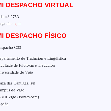
MI DESPACHO VIRTUAL
la n.º 2753
aga clic
aquí
MI DESPACHO FÍSICO
espacho C33
epartamento de Tradución e Lingüística
cultade de Filoloxía e Tradución
niversidade de Vigo
aza das Cantigas, s/n
ampus de Vigo
6310 Vigo (Pontevedra)
spaña