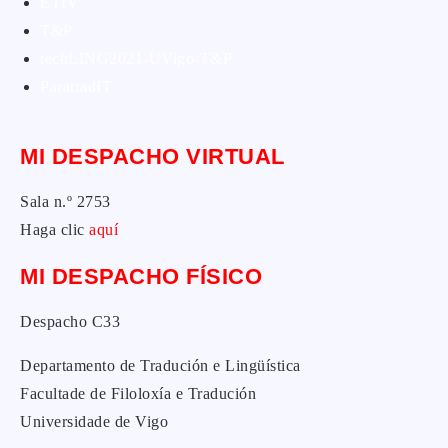
ETIV
T&P
techLING2021-UVigo-T&P
ParatradIT
MI DESPACHO VIRTUAL
Sala n.º 2753
Haga clic
aquí
MI DESPACHO FÍSICO
Despacho C33
Departamento de Tradución e Lingüística
Facultade de Filoloxía e Tradución
Universidade de Vigo