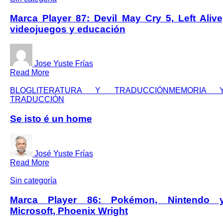
Marca Player 87: Devil May Cry 5, Left Alive
videojuegos y educación
Jose Yuste Frías
Read More
BLOG
LITERATURA Y TRADUCCIÓN
MEMORIA 
TRADUCCIÓN
Se isto é un home
José Yuste Frías
Read More
Sin categoría
Marca Player 86: Pokémon, Nintendo 
Microsoft, Phoenix Wright