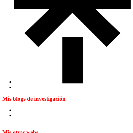
Mis blogs de investigación
Blog de Yuste. On y sème à tout vent
Sur les seuils du traduire. Carnet de recherche sur la
traduction et la paratraduction
Mis otras webs