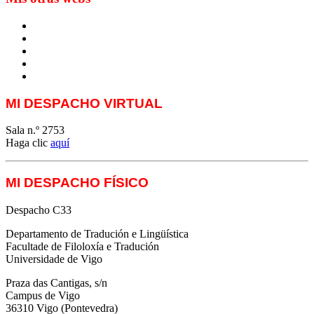
MTCI
ETIV
T&P
techLING2021-UVigo-T&P
ParatradIT
MI DESPACHO VIRTUAL
Sala n.º 2753
Haga clic
aquí
MI DESPACHO FÍSICO
Despacho C33
Departamento de Tradución e Lingüística
Facultade de Filoloxía e Tradución
Universidade de Vigo
Praza das Cantigas, s/n
Campus de Vigo
36310 Vigo (Pontevedra)