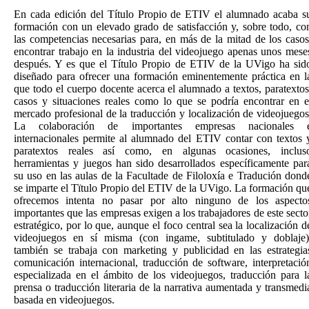
En cada edición del Título Propio de ETIV el alumnado acaba s
formación con un elevado grado de satisfacción y, sobre todo, co
las competencias necesarias para, en más de la mitad de los casos
encontrar trabajo en la industria del videojuego apenas unos mese
después. Y es que el Título Propio de ETIV de la UVigo ha sid
diseñado para ofrecer una formación eminentemente práctica en l
que todo el cuerpo docente acerca el alumnado a textos, paratextos
casos y situaciones reales como lo que se podría encontrar en e
mercado profesional de la traducción y localización de videojuegos
La colaboración de importantes empresas nacionales 
internacionales permite al alumnado del ETIV contar con textos 
paratextos reales así como, en algunas ocasiones, inclus
herramientas y juegos han sido desarrollados específicamente par
su uso en las aulas de la Facultade de Filoloxía e Tradución dond
se imparte el Tïtulo Propio del ETIV de la UVigo. La formación qu
ofrecemos intenta no pasar por alto ninguno de los aspecto
importantes que las empresas exigen a los trabajadores de este secto
estratégico, por lo que, aunque el foco central sea la localización d
videojuegos en sí misma (con ingame, subtitulado y doblaje)
también se trabaja con marketing y publicidad en las estrategia
comunicación internacional, traducción de software, interpretació
especializada en el ámbito de los videojuegos, traducción para l
prensa o traducción literaria de la narrativa aumentada y transmedi
basada en videojuegos.