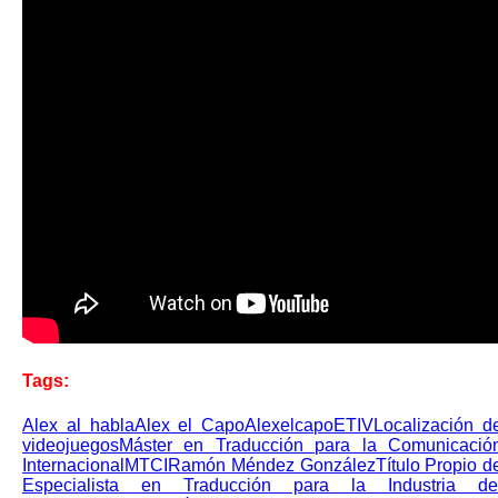
Tags:
Alex al habla
Alex el Capo
Alexelcapo
ETIV
Localización d
videojuegos
Máster en Traducción para la Comunicació
Internacional
MTCI
Ramón Méndez González
Título Propio d
Especialista en Traducción para la Industria de