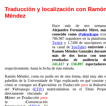
Traducción y localización con Ramó
Méndez
Hace más de tres semana
Alejandro Fernández Miret, má
conocido como
@alexelcapo
(co
786.987 seguidores en la plataform
Twitch
y 1,74M de suscriptores e
su canal de
YouTube
)
entrevistó 
Ramón Méndez González
durant
más de dos horas con uno
resultados de audiencia d
241.617
y
158.897
espectadores
respectivamente, hasta la fecha de esta entrada.
Ramón Méndez, como no podía ser de otra forma, dejó muy alto e
pabellón de la Universidade de Vigo explicando en qué consiste 
cómo se consigue ser
E
specialista en Traducción
para
la
I
ndustri
del
V
ideojuego
(
ETIV
) matriculándose en el Título Propi
directamente vinculado al
M
áster en
T
raducción
para
la
C
omunicación