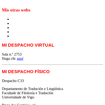
traduction et la paratraduction
Mis otras webs
MTCI
ETIV
T&P
techLING2021-UVigo-T&P
ParatradIT
MI DESPACHO VIRTUAL
Sala n.º 2753
Haga clic
aquí
MI DESPACHO FÍSICO
Despacho C33
Departamento de Tradución e Lingüística
Facultade de Filoloxía e Tradución
Universidade de Vigo