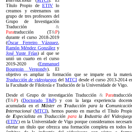
I
nternacional
(
MTCI
). El
Título Propio de
ETIV
lo
creamos y estrenamos un
grupo de tres profesores del
Grupo de Investigación
Traducción
&
Para
traducción (T
&
P
)
durante el curso 2018-2019
(
Óscar Ferreiro Vázquez
,
Ramón Méndez González
y
José Yuste Frías
) al que se
unió un cuarto en el curso
2019-2020 (
Emmanuel
Bourgoin Vergondy
). El
objetivo es ampliar la formación que se imparte en la materi
Traducción de videojuegos
del
MTCI
desde el curso 2013-2014 e
la Facultade de Filoloxía e Tradución de la Universidade de Vigo.
Desde el Grupo de investigación Traducción
&
Para
traducció
(T
&
P
) (
Doctorado T&P
) y con la larga experiencia docent
acumulada en el
M
áster en
T
raducción para la
C
omunicació
I
nternacional
(
MTCI
), hemos puesto en marcha el Título Propi
de
E
specialista en Traducción
para
la
I
ndustria del
V
ideojueg
(
ETIV
) en la Universidade de Vigo porque consideramos necesari
ofertar un título que ofrezca una formación completa en todos lo