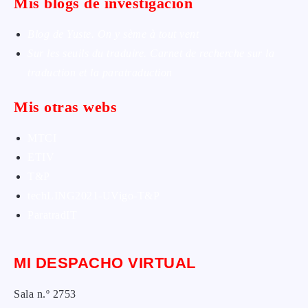
Mis blogs de investigación
Blog de Yuste. On y sème à tout vent
Sur les seuils du traduire. Carnet de recherche sur la
traduction et la paratraduction
Mis otras webs
MTCI
ETIV
T&P
techLING2021-UVigo-T&P
ParatradIT
MI DESPACHO VIRTUAL
Sala n.º 2753