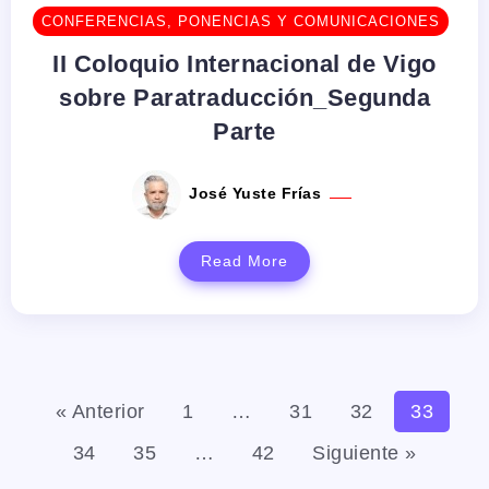
CONFERENCIAS, PONENCIAS Y COMUNICACIONES
II Coloquio Internacional de Vigo
sobre Paratraducción_Segunda
Parte
José Yuste Frías
Read More
« Anterior
1
…
31
32
33
34
35
…
42
Siguiente »