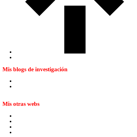
Mis blogs de investigación
Blog de Yuste. On y sème à tout vent
Sur les seuils du traduire. Carnet de recherche sur la
traduction et la paratraduction
Mis otras webs
MTCI
ETIV
T&P
techLING2021-UVigo-T&P