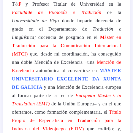
T
&
P
y Profesor Titular de Universidad en la
Facultade de Filoloxía e Tradución
de la
Universidade de Vigo
donde imparto docencia de
grado en el Departamento de
Tradución e
Lingüística;
docencia de posgrado en el
M
áster en
T
raducción
para
la
C
omunicación
I
nternacional
(MTCI)
que, desde mi coordinación, ha conseguido
una doble Mención de Excelencia –una
Mención de
Excelencia
autonómica al convertirse en
MÁSTER
UNIVERSITARIO EXCELENTE DA XUNTA
DE GALICIA
y una Mención de Excelencia europea
al formar parte de la red de
European Master’s in
Translation (EMT)
de la Unión Europea– y en el que
ofertamos, como formación complementaria, el
Título
Propio de
E
specialista en
T
raducción
para
la
I
ndustria del
V
ideojuego (ETIV)
que codirijo; y,