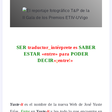
SER
traductor
_
intérprete es
SABER
ESTAR
«
entre
» para
PODER
DECIR
«
¡
entre
!
»
Yuste-
it
es el nombre de la nueva Web de José Yuste
Frías.
Entre
en
Yuste-
it
y lea todo lo que encuentre en