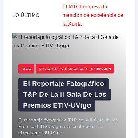
El MTCI renueva la
LO ÚLTIMO
mención de excelencia de
la Xunta
B
BLOG
SECTORES ESTRATÉGICOS Y TRADUCCIÓN
El Reportaje Fotográfico
T&P De La II Gala De Los
Premios ETIV-UVigo
DU
El reportaje fotográfico T&P de la II Gala de los
a 
Premios ETIV-UVigo a la localización de
de
videojuegos El 19 de
me