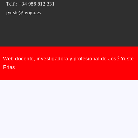
Telf.: +34 986 812 331
jyuste@uvigo.es
Web docente, investigadora y profesional de José Yuste
Frías