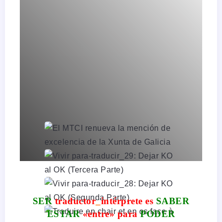
SER
traductor
_
intérprete es
SABER
ESTAR
«
entre
» para
PODER