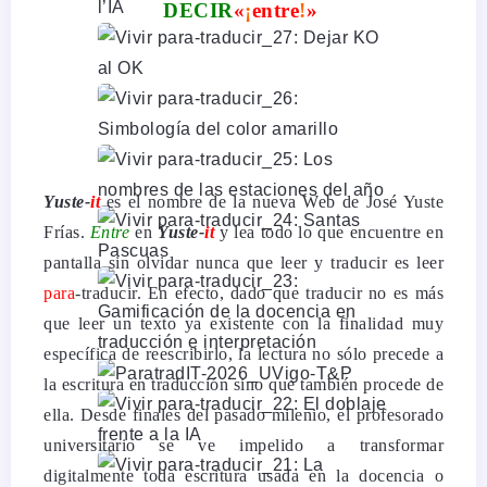
DECIR
«
¡
entre
!
»
Yuste-
it
es el nombre de la nueva Web de José Yuste
Frías.
Entre
en
Yuste-
it
y lea todo lo que encuentre en
pantalla sin olvidar nunca que leer y traducir es leer
para
-traducir. En efecto, dado que traducir no es más
que leer un texto ya existente con la finalidad muy
específica de reescribirlo, la lectura no sólo precede a
la escritura en traducción sino que también procede de
ella.
Desde finales del pasado milenio, el profesorado
universitario se ve impelido a transformar
digitalmente toda escritura usada en la docencia o