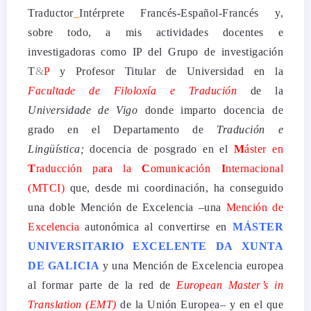
Traductor
_
Intérprete Francés-Español-Francés y,
sobre todo, a mis actividades docentes e
investigadoras como IP del Grupo de investigación
T
&
P
y Profesor Titular de Universidad en la
Facultade de Filoloxía e Tradución
de la
Universidade de Vigo
donde imparto docencia de
grado en el Departamento de
Tradución e
Lingüística;
docencia de posgrado en el
M
áster en
T
raducción
para
la
C
omunicación
I
nternacional
(MTCI)
que, desde mi coordinación, ha conseguido
una doble Mención de Excelencia –una
Mención de
Excelencia
autonómica al convertirse en
MÁSTER
UNIVERSITARIO EXCELENTE DA XUNTA
DE GALICIA
y una Mención de Excelencia europea
al formar parte de la red de
European Master’s in
Translation (EMT)
de la Unión Europea– y en el que