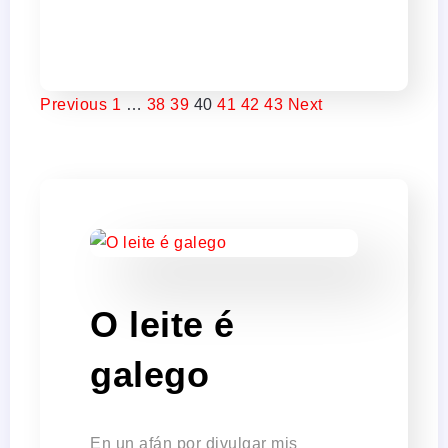
Previous
1
…
38
39
40
41
42
43
Next
O leite é
galego
En un afán por divulgar mis