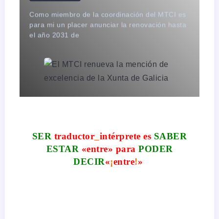
Fi
Como miembro de la coordinación del MTCI es
Yu
para mi un placer anunciar la renovación hasta
tr
el año 2031 de
Bl
SER
traductor
_
intérprete es
SABER
ESTAR
«
entre
» para
PODER
DECIR
«
¡
entre
!
»