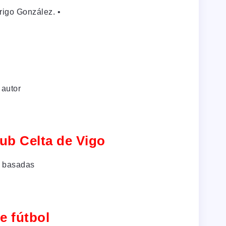
igo González. •⁠
 autor
lub Celta de Vigo
s basadas
e fútbol