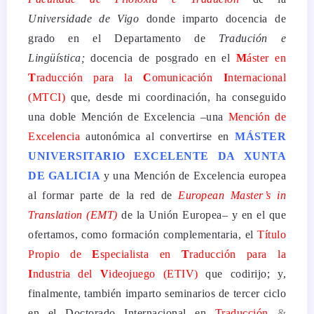
Universidade de Vigo
donde imparto docencia de
grado en el Departamento de
Tradución e
Lingüística;
docencia de posgrado en el
M
áster en
T
raducción
para
la
C
omunicación
I
nternacional
(MTCI)
que, desde mi coordinación, ha conseguido
una doble Mención de Excelencia –una
Mención de
Excelencia
autonómica al convertirse en
MÁSTER
UNIVERSITARIO EXCELENTE DA XUNTA
DE GALICIA
y una Mención de Excelencia europea
al formar parte de la red de
European Master’s in
Translation (EMT)
de la Unión Europea– y en el que
ofertamos, como formación complementaria, el
Título
Propio de
E
specialista en
T
raducción
para
la
I
ndustria del
V
ideojuego (ETIV)
que codirijo; y,
finalmente, también imparto seminarios de tercer ciclo
en el Doctorado Internacional en
Traducción
&