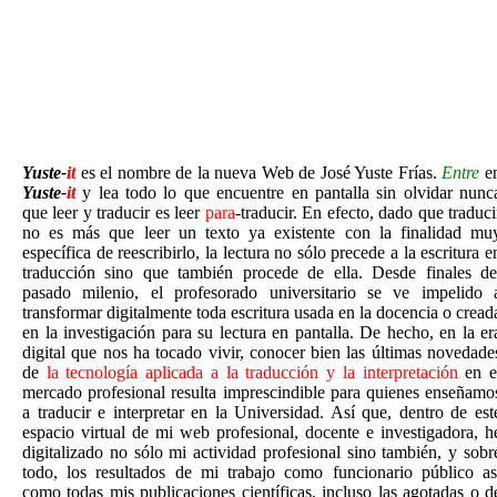
Yuste-
it
es el nombre de la nueva Web de José Yuste Frías.
Entre
e
Yuste-
it
y lea todo lo que encuentre en pantalla sin olvidar nunc
que leer y traducir es leer
para
-traducir. En efecto, dado que traduci
no es más que leer un texto ya existente con la finalidad mu
específica de reescribirlo, la lectura no sólo precede a la escritura e
traducción sino que también procede de ella.
Desde finales de
pasado milenio, el profesorado universitario se ve impelido 
transformar digitalmente toda escritura usada en la docencia o cread
en la investigación para su lectura en pantalla. De hecho, en la er
digital que nos ha tocado vivir, conocer bien las últimas novedade
de
la tecnología aplicada a la traducción y la interpretación
en e
mercado profesional resulta imprescindible para quienes enseñamo
a traducir e interpretar en la Universidad. Así que, d
entro de est
espacio virtual de mi web profesional, docente e investigadora, h
digitalizado no sólo mi actividad profesional sino también, y sobr
todo, los resultados de mi trabajo como funcionario público as
como todas mis publicaciones científicas, incluso las agotadas o d