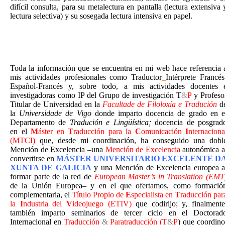
difícil consulta, para su metalectura en pantalla (lectura extensiva 
lectura selectiva) y su sosegada lectura intensiva en papel.
Toda la información que se encuentra en mi web hace referencia 
mis actividades profesionales como Traductor
_
Intérprete Francés
Español-Francés y, sobre todo, a mis actividades docentes 
investigadoras como IP del Grupo de investigación T
&
P
y Profeso
Titular de Universidad en la
Facultade de Filoloxía e Tradución
d
la
Universidade de Vigo
donde imparto docencia de grado en e
Departamento de
Tradución e Lingüística;
docencia de posgrad
en el
M
áster en
T
raducción
para
la
C
omunicación
I
nternaciona
(MTCI)
que, desde mi coordinación, ha conseguido una dobl
Mención de Excelencia –una
Mención de Excelencia
autonómica a
convertirse en
MÁSTER UNIVERSITARIO EXCELENTE D
XUNTA DE GALICIA
y una Mención de Excelencia europea a
formar parte de la red de
European Master’s in Translation (EMT
de la Unión Europea– y en el que ofertamos, como formació
complementaria, el
Título Propio de
E
specialista en
T
raducción
par
la
I
ndustria del
V
ideojuego (ETIV)
que codirijo; y, finalmente
también imparto seminarios de tercer ciclo en el Doctorad
Internacional en
Traducción
&
Para
traducción
(T
&
P
) que coordino