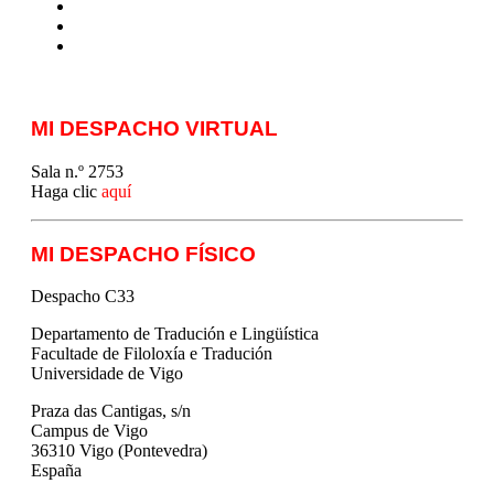
T&P
techLING2021-UVigo-T&P
ParatradIT
MI DESPACHO VIRTUAL
Sala n.º 2753
Haga clic
aquí
MI DESPACHO FÍSICO
Despacho C33
Departamento de Tradución e Lingüística
Facultade de Filoloxía e Tradución
Universidade de Vigo
Praza das Cantigas, s/n
Campus de Vigo
36310 Vigo (Pontevedra)
España