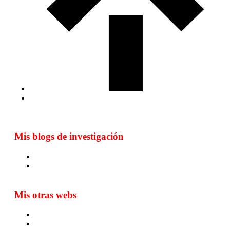
Mis blogs de investigación
Blog de Yuste. On y sème à tout vent
Sur les seuils du traduire. Carnet de recherche sur la
traduction et la paratraduction
Mis otras webs
MTCI
ETIV