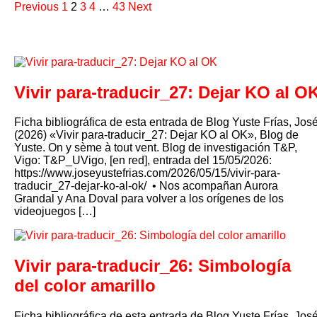
Previous
1
2
3
4
…
43
Next
Vivir para-traducir_27: Dejar KO al O
Ficha bibliográfica de esta entrada de Blog Yuste Frías, Jos
(2026) «Vivir para-traducir_27: Dejar KO al OK», Blog de
Yuste. On y sème à tout vent. Blog de investigación T&P,
Vigo: T&P_UVigo, [en red], entrada del 15/05/2026:
https://www.joseyustefrias.com/2026/05/15/vivir-para-
traducir_27-dejar-ko-al-ok/ •⁠ Nos acompañan Aurora
Grandal y Ana Doval para volver a los orígenes de los
videojuegos […]
Vivir para-traducir_26: Simbología
del color amarillo
Ficha bibliográfica de esta entrada de Blog Yuste Frías, Jos