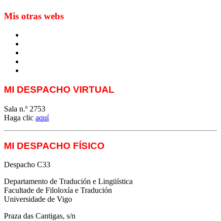
Mis otras webs
MTCI
ETIV
T&P
techLING2021-UVigo-T&P
ParatradIT
MI DESPACHO VIRTUAL
Sala n.º 2753
Haga clic
aquí
MI DESPACHO FÍSICO
Despacho C33
Departamento de Tradución e Lingüística
Facultade de Filoloxía e Tradución
Universidade de Vigo
Praza das Cantigas, s/n