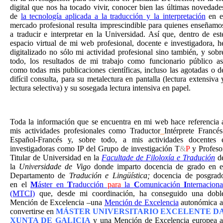
digital que nos ha tocado vivir, conocer bien las últimas novedade
de
la tecnología aplicada a la traducción y la interpretación
en e
mercado profesional resulta imprescindible para quienes enseñamo
a traducir e interpretar en la Universidad. Así que, d
entro de est
espacio virtual de mi web profesional, docente e investigadora, h
digitalizado no sólo mi actividad profesional sino también, y sobr
todo, los resultados de mi trabajo como funcionario público as
como todas mis publicaciones científicas, incluso las agotadas o d
difícil consulta, para su metalectura en pantalla (lectura extensiva 
lectura selectiva) y su sosegada lectura intensiva en papel.
Toda la información que se encuentra en mi web hace referencia 
mis actividades profesionales como Traductor
_
Intérprete Francés
Español-Francés y, sobre todo, a mis actividades docentes 
investigadoras como IP del Grupo de investigación T
&
P
y Profeso
Titular de Universidad en la
Facultade de Filoloxía e Tradución
d
la
Universidade de Vigo
donde imparto docencia de grado en e
Departamento de
Tradución e Lingüística;
docencia de posgrad
en el
M
áster en
T
raducción
para
la
C
omunicación
I
nternaciona
(MTCI)
que, desde mi coordinación, ha conseguido una dobl
Mención de Excelencia –una
Mención de Excelencia
autonómica a
convertirse en
MÁSTER UNIVERSITARIO EXCELENTE D
XUNTA DE GALICIA
y una Mención de Excelencia europea a