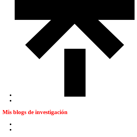
Mis blogs de investigación
Blog de Yuste. On y sème à tout vent
Sur les seuils du traduire. Carnet de recherche sur la
traduction et la paratraduction