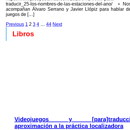
traducir_25-los-nombres-de-las-estaciones-del-ano/ •⁠ No
acompañan Álvaro Serrano y Javier Llópiz para hablar d
juegos de […]
Previous
1
2
3
4
…
44
Next
Libros
Videojuegos y [para]traducci
aproximación a la práctica localizadora