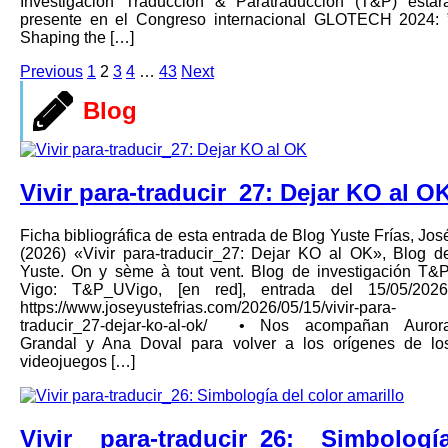
Investigación Traducción & Paratraducción (T&P) estar
presente en el Congreso internacional GLOTECH 2024: 
Shaping the […]
Previous
1
2
3
4
…
43
Next
Blog
Vivir para-traducir_27: Dejar KO al O
Ficha bibliográfica de esta entrada de Blog Yuste Frías, Jos
(2026) «Vivir para-traducir_27: Dejar KO al OK», Blog d
Yuste. On y sème à tout vent. Blog de investigación T&P
Vigo: T&P_UVigo, [en red], entrada del 15/05/2026
https://www.joseyustefrias.com/2026/05/15/vivir-para-
traducir_27-dejar-ko-al-ok/ •⁠ Nos acompañan Auror
Grandal y Ana Doval para volver a los orígenes de lo
videojuegos […]
Vivir para-traducir_26: Simbologí