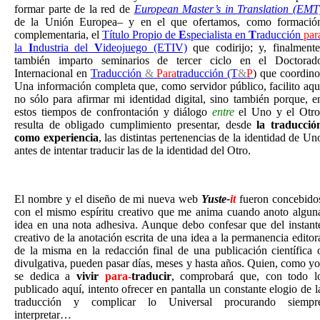
formar parte de la red de
European Master’s in Translation (EMT
de la Unión Europea– y en el que ofertamos, como formació
complementaria, el
Título Propio de
E
specialista en
T
raducción
par
la
I
ndustria del
V
ideojuego (ETIV)
que codirijo; y, finalmente
también imparto seminarios de tercer ciclo en el Doctorad
Internacional en
Traducción
&
Para
traducción
(T
&
P
) que coordino
Una información completa que, como servidor público, facilito aqu
no sólo para afirmar mi identidad digital, sino también porque, e
estos tiempos de confrontación y diálogo
entre
el Uno y el Otro
resulta de obligado cumplimiento presentar, desde
la traducció
como experiencia
, las distintas pertenencias de la identidad de Un
antes de intentar traducir las de la identidad del Otro.
El nombre y el diseño de mi nueva web
Yuste-
it
fueron concebido
con el mismo espíritu creativo que me anima cuando anoto algun
idea en una nota adhesiva. Aunque debo confesar que del instant
creativo de la anotación escrita de una idea a la permanencia editor
de la misma en la redacción final de una publicación científica 
divulgativa, pueden pasar días, meses y hasta años.
Quien, como yo
se dedica a
vivir
para-
traducir
, comprobará que, con todo l
publicado aquí, intento ofrecer en pantalla un constante elogio de l
traducción y complicar lo Universal procurando siempr
interpretar…